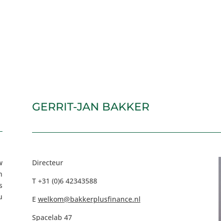
GERRIT-JAN BAKKER
w
Directeur
n
T +31 (0)6 42343588
s
u
E
welkom@bakkerplusfinance.nl
Spacelab 47