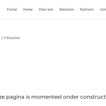
Portal
Home
Over ons
Diensten
Partners
Con
d
|
0 Reacties
ze pagina is momenteel onder constructi